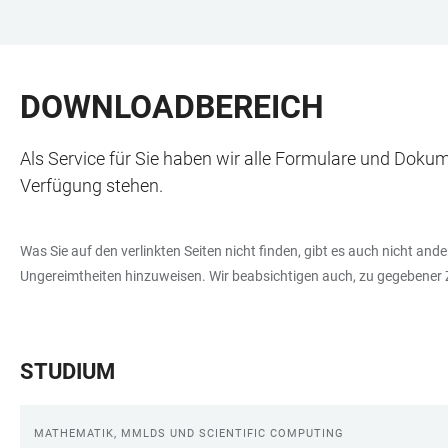
ZUM
HAUPTNAVIGATION
WEBSEITENSUCHE
LINKS
HAUPTINHALT
ÖFFNEN
ÖFFNEN
ZUR
DOWNLOADBEREICH
BARRIEREFREIHEIT
Als Service für Sie haben wir alle Formulare und Dok
Verfügung stehen.
Was Sie auf den verlinkten Seiten nicht finden, gibt es auch nicht and
Ungereimtheiten hinzuweisen. Wir beabsichtigen auch, zu gegebener 
STUDIUM
MATHEMATIK, MMLDS UND SCIENTIFIC COMPUTING