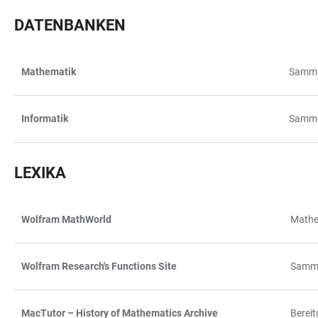
DATENBANKEN
Mathematik
Samml
TABELLE
Informatik
Sammlu
LEXIKA
Wolfram MathWorld
Mathe
TABELLE
Wolfram Research's Functions Site
Samml
MacTutor – History of Mathematics Archive
Bereit