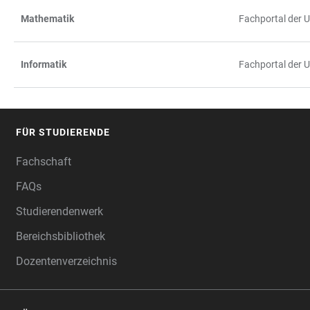
Mathematik
Fachportal der 
Informatik
Fachportal der 
FÜR STUDIERENDE
FOOTER
Fachschaft
FAQs
Studierendenwerk
Bereichsbibliothek
Dozentenverzeichnis