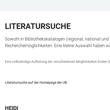
ZUM
HAUPTNAVIGATION
WEBSEITENSUCHE
LINKS
HAUPTINHALT
ÖFFNEN
ÖFFNEN
ZUR
LITERATURSUCHE
BARRIEREFREIHEIT
Sowohl in Bibliothekskatalogen (regional, national und 
Recherchemöglichkeiten. Eine kleine Auswahl haben wir
Eine vollständige Auflistung der verschiedenen Möglichkeiten finden 
Literatursuche auf der Homepage der UB
HEIDI