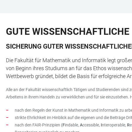
ZUM
HAUPTNAVIGATION
WEBSEITENSUCHE
LINKS
HAUPTINHALT
ÖFFNEN
ÖFFNEN
ZUR
GUTE WISSENSCHAFTLICHE 
BARRIEREFREIHEIT
SICHERUNG GUTER WISSENSCHAFTLICHE
Die Fakultät für Mathematik und Informatik legt großen
von Beginn ihres Studiums an für das Ethos wissenschaft
Wettbewerb gründet, bildet die Basis für erfolgreiche 
Alle an der Fakultät wissenschaftlich Tätigen und Studierenden sind 
Arbeitens in ihrem Handeln zu verwirklichen und für sie einzustehen. 
nach den Regeln der Kunst in Mathematik und Informatik zu arbeit
strikte Ehrlichkeit im Hinblick auf die eigenen und die Beiträge 
nach den FAIR-Prinzipien (
F
indable,
A
ccessible,
I
nteroperable,
R
e