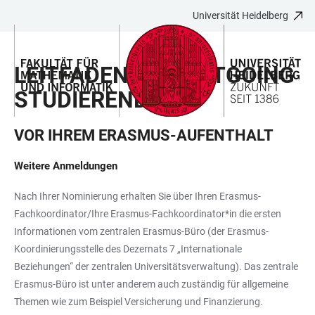
Universität Heidelberg
ZUM
HAUPTNAVIGATION
WEBSEITENSUCHE
LINKS
HAUPTINHALT
ÖFFNEN
ÖFFNEN
ZUR
LEITFADEN FÜR OUTGOING
BARRIEREFREIHEIT
STUDIERENDE
VOR IHREM ERASMUS-AUFENTHALT
Weitere Anmeldungen
Nach Ihrer Nominierung erhalten Sie über Ihren Erasmus-
Fachkoordinator/Ihre Erasmus-Fachkoordinator*in die ersten
Informationen vom zentralen Erasmus-Büro (der Erasmus-
Koordinierungsstelle des Dezernats 7 „Internationale
Beziehungen“ der zentralen Universitätsverwaltung). Das zentrale
Erasmus-Büro ist unter anderem auch zuständig für allgemeine
Themen wie zum Beispiel Versicherung und Finanzierung.