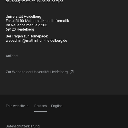
dekanat@mathinf.uni-heidelberg.de
Universität Heidelberg
Fakultät für Mathematik und Informatik
Im Neuenheimer Feld 205
69120 Heidelberg
Bei Fragen zur Homepage:
webadmin@mathinf.uni-heidelberg.de
Anfahrt
Zur Website der Universität Heidelberg
This website in
Deutsch
English
SPRACHEN
FOOTER
Datenschutzerklärung