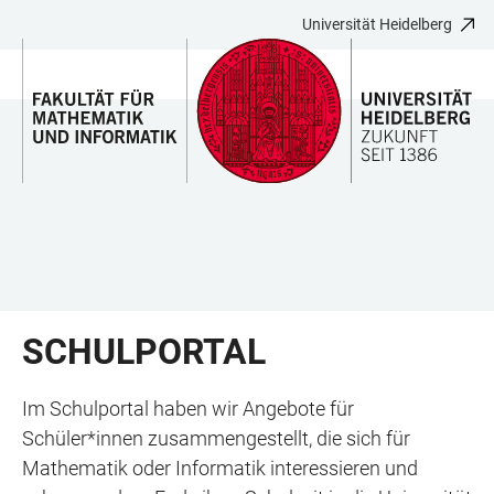
Universität Heidelberg
ZUM
HAUPTNAVIGATION
WEBSEITENSUCHE
LINKS
HAUPTINHALT
ÖFFNEN
ÖFFNEN
ZUR
BARRIEREFREIHEIT
SCHULPORTAL
Im Schulportal haben wir Angebote für
Schüler*innen zusammengestellt, die sich für
Mathematik oder Informatik interessieren und