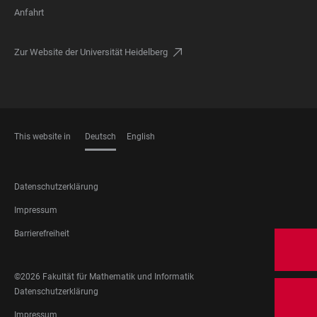
Anfahrt
Zur Website der Universität Heidelberg
This website in
Deutsch
English
SPRACHEN
FOOTER
Datenschutzerklärung
LEGAL
Impressum
Barrierefreiheit
FOOTER
©2026 Fakultät für Mathematik und Informatik
SOCIAL
FOOTER
Datenschutzerklärung
MEDIA
LEGAL
Impressum