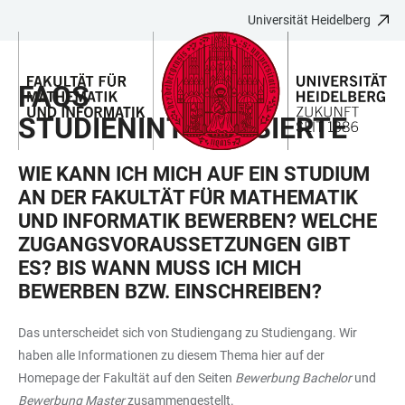
Universität Heidelberg
ZUM
HAUPTNAVIGATION
WEBSEITENSUCHE
LINKS
HAUPTINHALT
ÖFFNEN
ÖFFNEN
ZUR
FAQS
BARRIEREFREIHEIT
STUDIENINTERESSIERTE
WIE KANN ICH MICH AUF EIN STUDIUM
AN DER FAKULTÄT FÜR MATHEMATIK
UND INFORMATIK BEWERBEN? WELCHE
ZUGANGSVORAUSSETZUNGEN GIBT
ES? BIS WANN MUSS ICH MICH
BEWERBEN BZW. EINSCHREIBEN?
Das unterscheidet sich von Studiengang zu Studiengang. Wir
haben alle Informationen zu diesem Thema hier auf der
Homepage der Fakultät auf den Seiten
Bewerbung Bachelor
und
Bewerbung Master
zusammengestellt.