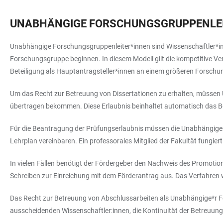
UNABHÄNGIGE FORSCHUNGSGRUPPENLEI
Unabhängige Forschungsgruppenleiter*innen sind Wissenschaftler*inn
Forschungsgruppe beginnen. In diesem Modell gilt die kompetitive Ve
Beteiligung als Hauptantragsteller*innen an einem größeren Forsch
Um das Recht zur Betreuung von Dissertationen zu erhalten, müssen 
übertragen bekommen. Diese Erlaubnis beinhaltet automatisch das B
Für die Beantragung der Prüfungserlaubnis müssen die Unabhängigen 
Lehrplan vereinbaren. Ein professorales Mitglied der Fakultät fungiert
In vielen Fällen benötigt der Fördergeber den Nachweis des Promotionsr
Schreiben zur Einreichung mit dem Förderantrag aus. Das Verfahren
Das Recht zur Betreuung von Abschlussarbeiten als Unabhängige*r For
ausscheidenden Wissenschaftler:innen, die Kontinuität der Betreuung 