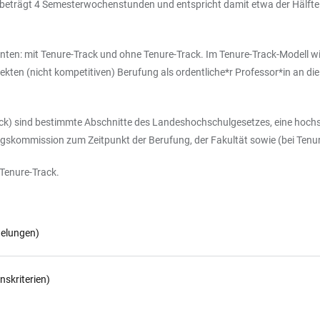
n beträgt 4 Semesterwochenstunden und entspricht damit etwa der Hälfte d
ianten: mit Tenure-Track und ohne Tenure-Track. Im Tenure-Track-Modell wi
ten (nicht kompetitiven) Berufung als ordentliche*r Professor*in an die 
ack) sind bestimmte Abschnitte des Landeshochschulgesetzes, eine hochs
fungskommission zum Zeitpunkt der Berufung, der Fakultät sowie (bei Tenu
 Tenure-Track.
gelungen)
nskriterien)