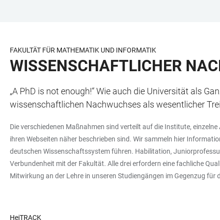
ZUM
HAUPTNAVIGATION
WEBSEITENSUCHE
LINKS
HAUPTINHALT
ÖFFNEN
ÖFFNEN
ZUR
BARRIEREFREIHEIT
FAKULTÄT FÜR MATHEMATIK UND INFORMATIK
WISSENSCHAFTLICHER NA
„A PhD is not enough!“ Wie auch die Universität als Ga
wissenschaftlichen Nachwuchses als wesentlicher Trei
Die verschiedenen Maßnahmen sind verteilt auf die Institute, einzelne
ihren Webseiten näher beschrieben sind. Wir sammeln hier Informatio
deutschen Wissenschaftssystem führen. Habilitation, Juniorprofessur
Verbundenheit mit der Fakultät. Alle drei erfordern eine fachliche Qu
Mitwirkung an der Lehre in unseren Studiengängen im Gegenzug für d
HeiTRACK