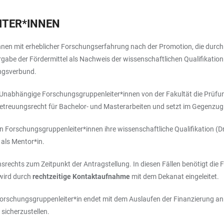
TER*INNEN
en mit erheblicher Forschungserfahrung nach der Promotion, die durch 
rgabe der Fördermittel als Nachweis der wissenschaftlichen Qualifikatio
ungsverbund.
Unabhängige Forschungsgruppenleiter*innen von der Fakultät die Prüfun
etreuungsrecht für Bachelor- und Masterarbeiten und setzt im Gegenzu
Forschungsgruppenleiter*innen ihre wissenschaftliche Qualifikation (Dr
 als Mentor*in.
echts zum Zeitpunkt der Antragstellung. In diesen Fällen benötigt die Fak
 wird durch
rechtzeitige Kontaktaufnahme
mit dem Dekanat eingeleitet.
schungsgruppenleiter*in endet mit dem Auslaufen der Finanzierung an de
sicherzustellen.