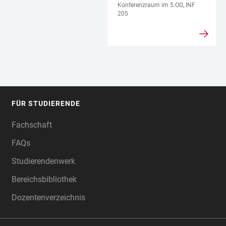
Konferenzraum im 5.OG, INF
205
FÜR STUDIERENDE
FOOTER
Fachschaft
FAQs
Studierendenwerk
Bereichsbibliothek
Dozentenverzeichnis