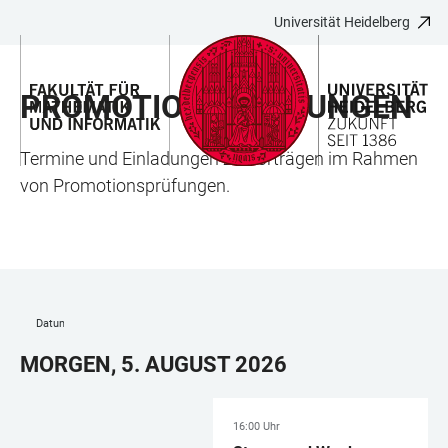
Universität Heidelberg
ZUM
HAUPTNAVIGATION
WEBSEITENSUCHE
LINKS
HAUPTINHALT
ÖFFNEN
ÖFFNEN
ZUR
PROMOTIONSPRÜFUNGEN
BARRIEREFREIHEIT
Termine und Einladungen zu Vorträgen im Rahmen
von Promotionsprüfungen.
Datum auswählen
MORGEN, 5. AUGUST 2026
16:00 Uhr