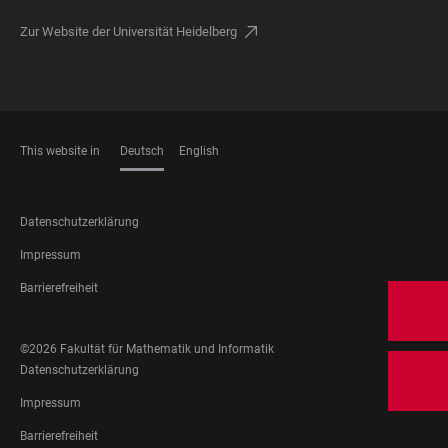
Zur Website der Universität Heidelberg
This website in
Deutsch
English
SPRACHEN
FOOTER
Datenschutzerklärung
LEGAL
Impressum
Barrierefreiheit
FOOTER
©2026 Fakultät für Mathematik und Informatik
SOCIAL
FOOTER
Datenschutzerklärung
MEDIA
LEGAL
Impressum
Barrierefreiheit