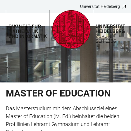
Universität Heidelberg
ZUM
HAUPTNAVIGATION
WEBSEITENSUCHE
LINKS
HAUPTINHALT
ÖFFNEN
ÖFFNEN
ZUR
BARRIEREFREIHEIT
MASTER OF EDUCATION
Das Masterstudium mit dem Abschlussziel eines
Master of Education (M. Ed.) beinhaltet die beiden
Profillinien Lehramt Gymnasium und Lehramt