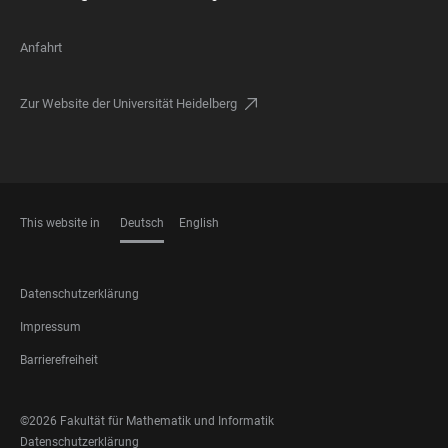
Anfahrt
Zur Website der Universität Heidelberg
This website in
Deutsch
English
SPRACHEN
FOOTER
Datenschutzerklärung
LEGAL
Impressum
Barrierefreiheit
FOOTER
©2026 Fakultät für Mathematik und Informatik
SOCIAL
FOOTER
Datenschutzerklärung